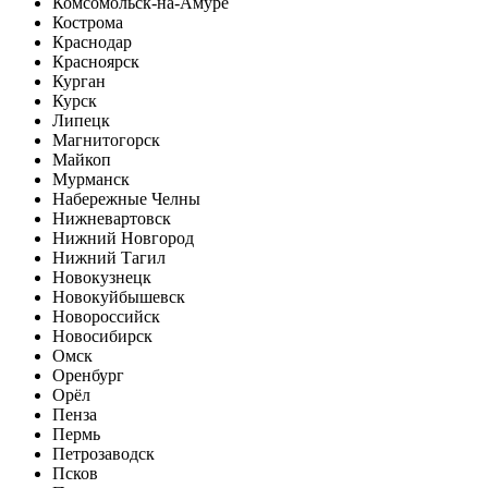
Комсомольск-на-Амуре
Кострома
Краснодар
Красноярск
Курган
Курск
Липецк
Магнитогорск
Майкоп
Мурманск
Набережные Челны
Нижневартовск
Нижний Новгород
Нижний Тагил
Новокузнецк
Новокуйбышевск
Новороссийск
Новосибирск
Омск
Оренбург
Орёл
Пенза
Пермь
Петрозаводск
Псков