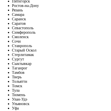
Пятигорск
Ростов-на-Дону
Рязань
Самара
Саранск
Саратов
Севастополь
Симферополь
Смоленск
Сочи
Ставрополь
Старый Оскол
Стерлитамак
Сургут
Сыктывкар
Таганрог
Тамбов
Тверь
Тольятти
Томск
Тула
Тюмень
Улан-Удэ
Ульяновск
Уфа