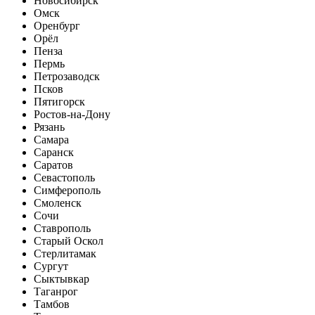
Новосибирск
Омск
Оренбург
Орёл
Пенза
Пермь
Петрозаводск
Псков
Пятигорск
Ростов-на-Дону
Рязань
Самара
Саранск
Саратов
Севастополь
Симферополь
Смоленск
Сочи
Ставрополь
Старый Оскол
Стерлитамак
Сургут
Сыктывкар
Таганрог
Тамбов